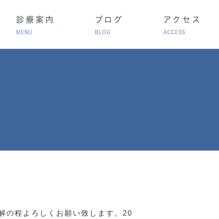
診療案内
ブログ
アクセス
MENU
BLOG
ACCESS
高血圧
脂質異常症
アレルギー性鼻炎
療
ご理解の程よろしくお願い致します。20