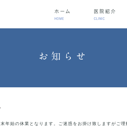
ホーム
医院紹介
HOME
CLINIC
･気管支喘息
成人の長引く咳
生活習慣病
お知らせ
慢性閉塞性肺疾患（COPD）・在宅酸素療法（HOT）
ラセンタ治療）
健康診断･人間ドック
自費診
せ
1/5㈰まで年末年始の休業となります。ご迷惑をお掛け致しますが