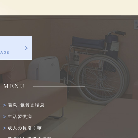
MENU
喘息･気管支喘息
生活習慣病
成人の長引く咳