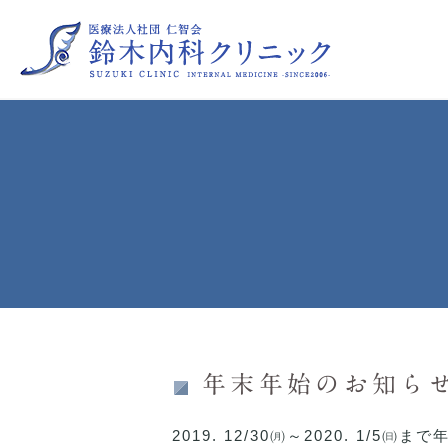
睡眠時無呼吸症候群
喘息
高尿酸血症
糖尿病
更年期障害（保険診療によるプ
年末年始のお知ら
2019. 12/30㈪～2020. 