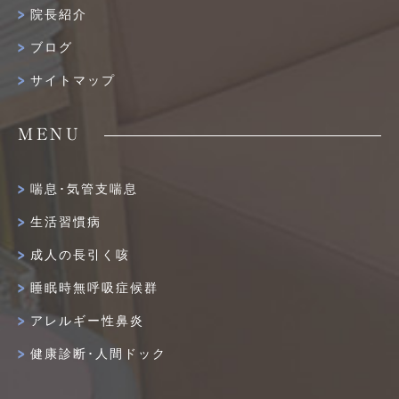
院長紹介
ブログ
サイトマップ
MENU
喘息･気管支喘息
生活習慣病
成人の長引く咳
睡眠時無呼吸症候群
アレルギー性鼻炎
健康診断･人間ドック