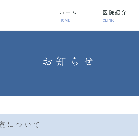
ホーム
医院紹介
HOME
CLINIC
･気管支喘息
成人の長引く咳
生活習慣病
お知らせ
慢性閉塞性肺疾患（COPD）・在宅酸素療法（HOT）
ラセンタ治療）
健康診断･人間ドック
自費診
診療について