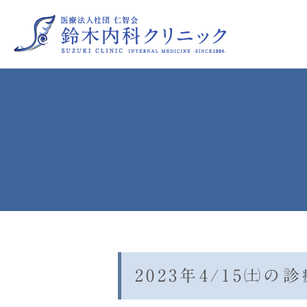
睡眠時無呼吸症候群
喘息
高尿酸血症
糖尿病
更年期障害（保険診療によるプ
2023年4/15㈯の