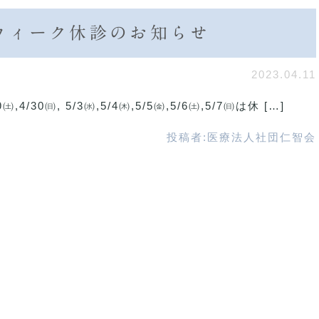
ンウィーク休診のお知らせ
2023.04.11
30㈰, 5/3㈬,5/4㈭,5/5㈮,5/6㈯,5/7㈰は休 […]
投稿者:
医療法人社団仁智会