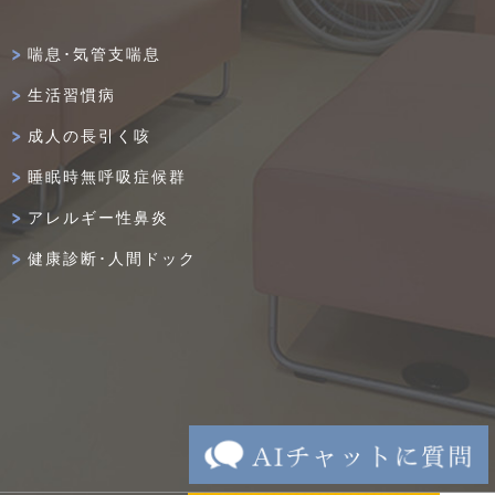
喘息･気管支喘息
生活習慣病
成人の長引く咳
睡眠時無呼吸症候群
アレルギー性鼻炎
健康診断･人間ドック