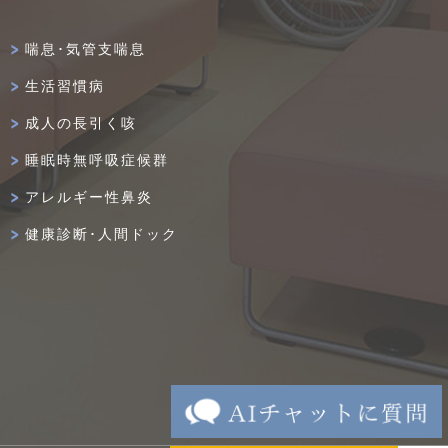
喘息･気管支喘息
生活習慣病
成人の長引く咳
睡眠時無呼吸症候群
アレルギー性鼻炎
健康診断･人間ドック