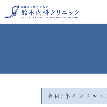
睡眠時無呼吸症候群
喘息
高尿酸血症
糖尿病
更年期障害（保険診療によるプ
令和5年インフルエ