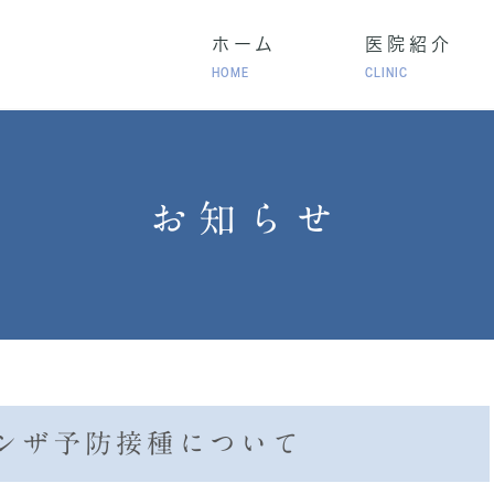
ホーム
医院紹介
HOME
CLINIC
･気管支喘息
成人の長引く咳
生活習慣病
お知らせ
慢性閉塞性肺疾患（COPD）・在宅酸素療法（HOT）
ラセンタ治療）
健康診断･人間ドック
自費診
ンザ予防接種について