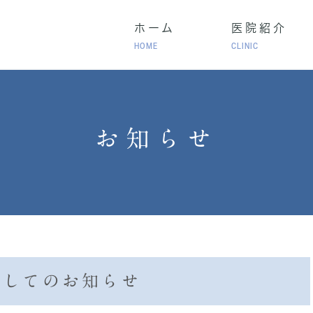
ホーム
医院紹介
HOME
CLINIC
･気管支喘息
成人の長引く咳
生活習慣病
お知らせ
慢性閉塞性肺疾患（COPD）・在宅酸素療法（HOT）
ラセンタ治療）
健康診断･人間ドック
自費診
関してのお知らせ