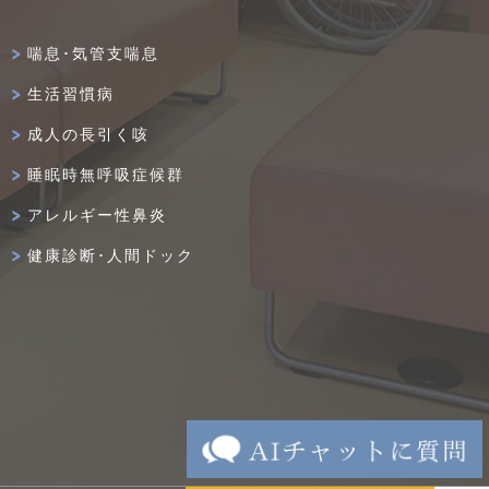
喘息･気管支喘息
生活習慣病
成人の長引く咳
睡眠時無呼吸症候群
アレルギー性鼻炎
健康診断･人間ドック