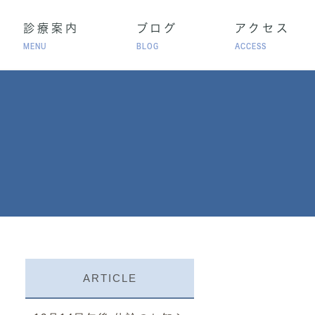
診療案内
ブログ
アクセス
MENU
BLOG
ACCESS
高血圧
脂質異常症
アレルギー性鼻炎
療
ARTICLE